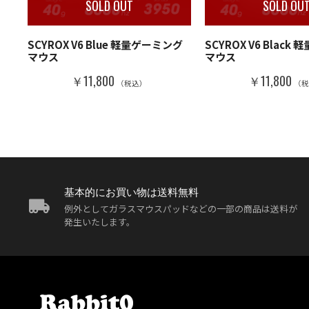
SOLD OUT
SOLD OU
SCYROX V6 Blue 軽量ゲーミング
SCYROX V6 Blac
マウス
マウス
￥11,800
￥11,800
（税込）
（
基本的にお買い物は送料無料
例外としてガラスマウスパッドなどの一部の商品は送料が
発生いたします。