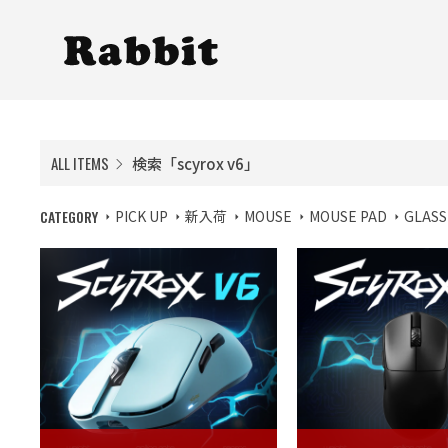
ALL ITEMS
検索「scyrox v6」
CATEGORY
PICK UP
新入荷
MOUSE
MOUSE PAD
GLASS