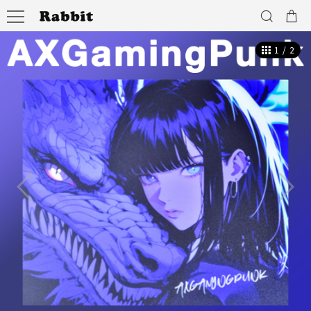
1
/
2