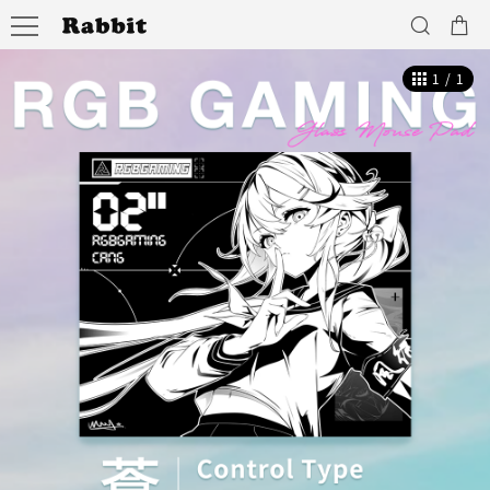
1
/
1