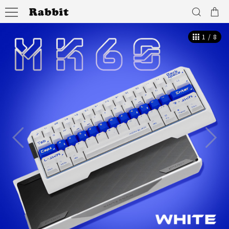
1
/
8